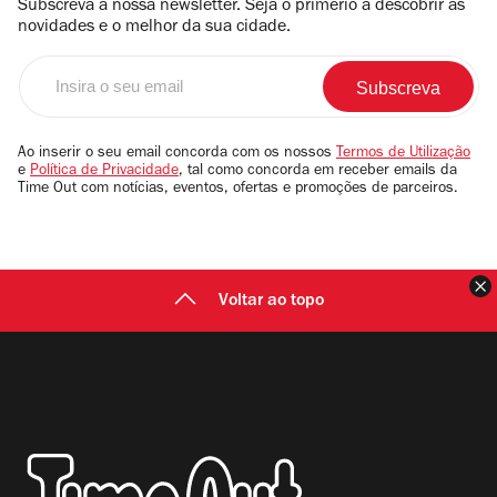
Subscreva a nossa newsletter. Seja o primerio a descobrir as
novidades e o melhor da sua cidade.
Insira
o
seu
email
Ao inserir o seu email concorda com os nossos
Termos de Utilização
e
Política de Privacidade
, tal como concorda em receber emails da
Time Out com notícias, eventos, ofertas e promoções de parceiros.
F
Voltar ao topo