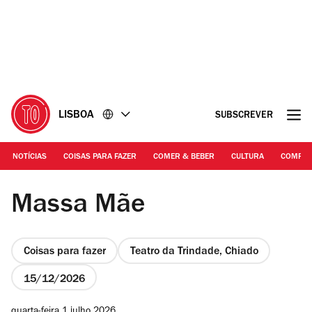
Ir
Ir
para
para
o
o
conteúdo
rodapé
LISBOA
SUBSCREVER
NOTÍCIAS
COISAS PARA FAZER
COMER & BEBER
CULTURA
COMPR
© Humberto Mouco/ CML-ACL | Diogo Faro
Massa Mãe
Coisas para fazer
Teatro da Trindade, Chiado
15/12/2026