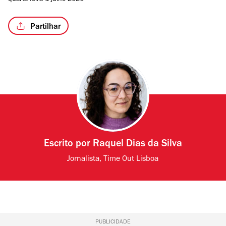
quarta-feira 1 julho 2026
Partilhar
Escrito por
Raquel Dias da Silva
Jornalista, Time Out Lisboa
PUBLICIDADE