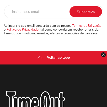
Insira
o
seu
email
Ao inserir o seu email concorda com os nossos
Termos de Utilização
e
Política de Privacidade
, tal como concorda em receber emails da
Time Out com notícias, eventos, ofertas e promoções de parceiros.
F
Voltar ao topo