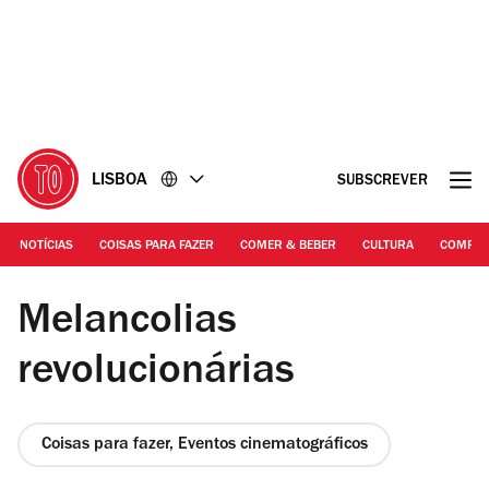
Ir
Ir
para
para
o
o
conteúdo
rodapé
LISBOA
SUBSCREVER
NOTÍCIAS
COISAS PARA FAZER
COMER & BEBER
CULTURA
COMPR
DR | 'Outro País', de Sérgio Tréfaut
Melancolias
revolucionárias
Coisas para fazer, Eventos cinematográficos