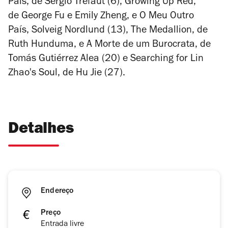
País
, de Sérgio Tréfaut (6),
Growing Up Red
,
de George Fu e Emily Zheng, e
O Meu Outro
País
, Solveig Nordlund (13),
The Medallion
, de
Ruth Hunduma, e
A Morte de um Burocrata
, de
Tomás Gutiérrez Alea (20) e
Searching for Lin
Zhao's Soul
, de Hu Jie (27).
Detalhes
Endereço
Preço
Entrada livre