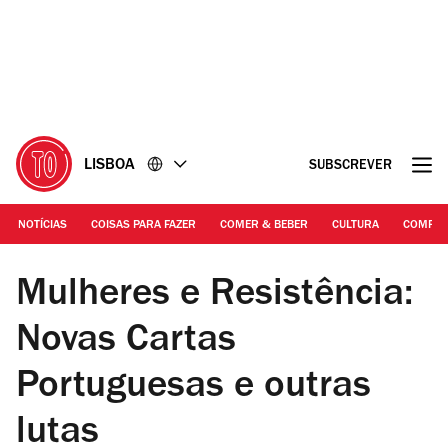
Ir
Ir
para
para
o
o
conteúdo
rodapé
LISBOA
SUBSCREVER
NOTÍCIAS
COISAS PARA FAZER
COMER & BEBER
CULTURA
COMPR
DR
Mulheres e Resistência:
Novas Cartas
Portuguesas e outras
lutas