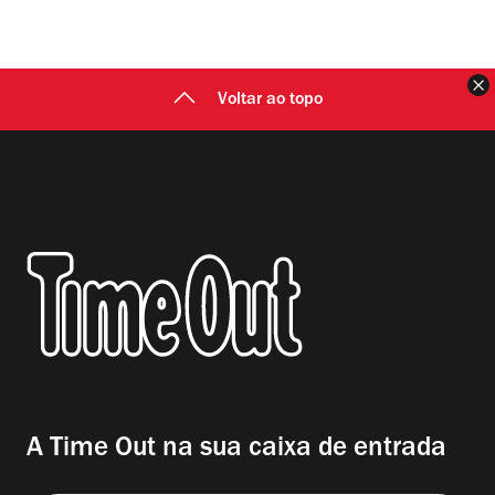
F
Voltar ao topo
A Time Out na sua caixa de entrada