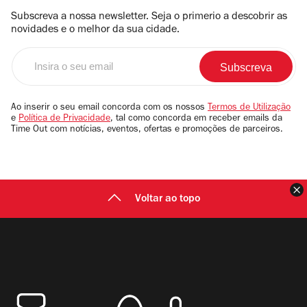
Subscreva a nossa newsletter. Seja o primerio a descobrir as
novidades e o melhor da sua cidade.
Insira
o
seu
email
Ao inserir o seu email concorda com os nossos
Termos de Utilização
e
Política de Privacidade
, tal como concorda em receber emails da
Time Out com notícias, eventos, ofertas e promoções de parceiros.
F
Voltar ao topo