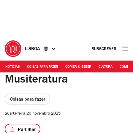
Ir
Ir
para
para
o
o
conteúdo
rodapé
LISBOA
SUBSCREVER
NOTÍCIAS
COISAS PARA FAZER
COMER & BEBER
CULTURA
COMPR
Musiteratura
Coisas para fazer
quarta-feira 26 novembro 2025
Partilhar