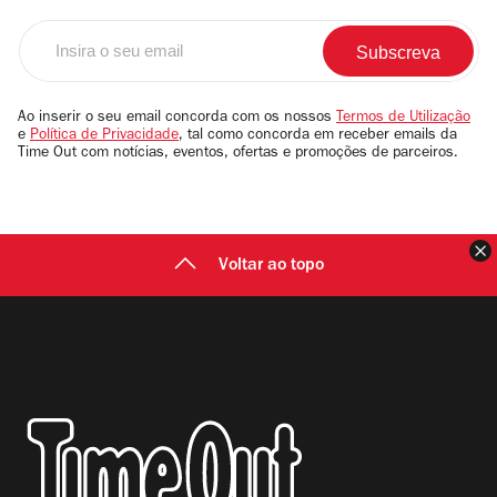
Insira
o
seu
email
Ao inserir o seu email concorda com os nossos
Termos de Utilização
e
Política de Privacidade
, tal como concorda em receber emails da
Time Out com notícias, eventos, ofertas e promoções de parceiros.
F
Voltar ao topo