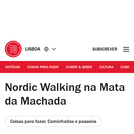
Ir
Ir
para
para
o
o
conteúdo
rodapé
LISBOA
SUBSCREVER
NOTÍCIAS
COISAS PARA FAZER
COMER & BEBER
CULTURA
COMPR
DR | Mata Nacional da Machada
Nordic Walking na Mata
da Machada
Coisas para fazer, Caminhadas e passeios