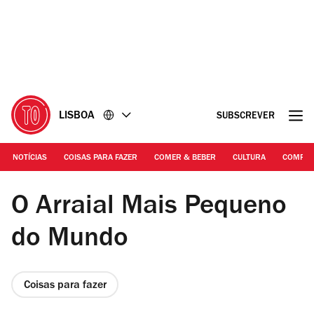
Ir
Ir
para
para
o
o
conteúdo
rodapé
LISBOA
SUBSCREVER
NOTÍCIAS
COISAS PARA FAZER
COMER & BEBER
CULTURA
COMPR
DR | O Arraial mais pequeno do mundo
O Arraial Mais Pequeno
do Mundo
Coisas para fazer