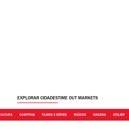
EXPLORAR CIDADES
TIME OUT MARKETS
CULTURA
COMPRAS
FILMES E SÉRIES
MIÚDOS
VIAGENS
ATELIER