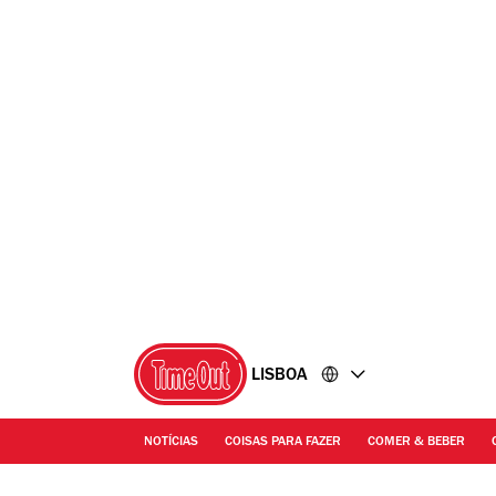
Ir
Ir
para
para
o
o
conteúdo
rodapé
LISBOA
NOTÍCIAS
COISAS PARA FAZER
COMER & BEBER