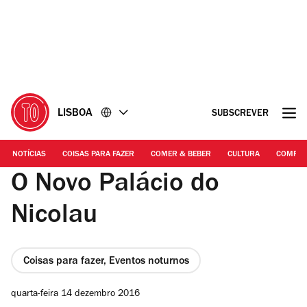
Ir
Ir
para
para
o
o
conteúdo
rodapé
LISBOA
SUBSCREVER
NOTÍCIAS
COISAS PARA FAZER
COMER & BEBER
CULTURA
COMPR
O Novo Palácio do
Nicolau
Coisas para fazer, Eventos noturnos
quarta-feira 14 dezembro 2016