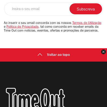
Insira
o
seu
email
Ao inserir o seu email concorda com os nossos
Termos de Utilização
e
Política de Privacidade
, tal como concorda em receber emails da
Time Out com notícias, eventos, ofertas e promoções de parceiros.
F
Voltar ao topo