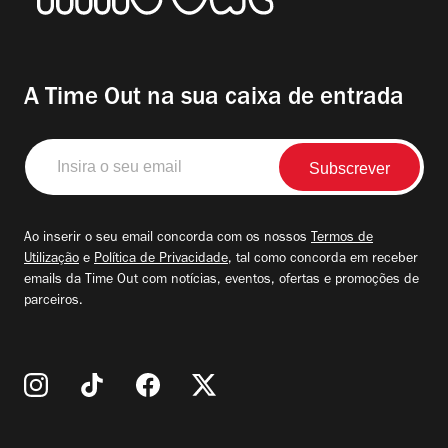
A Time Out na sua caixa de entrada
Insira
o
seu
email
Ao inserir o seu email concorda com os nossos
Termos de
Utilização
e
Política de Privacidade
, tal como concorda em receber
emails da Time Out com notícias, eventos, ofertas e promoções de
parceiros.