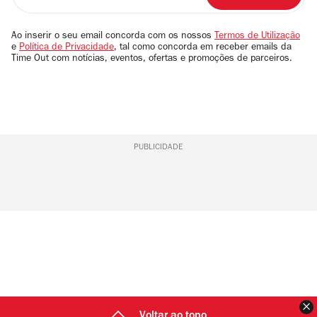
seu
email
Ao inserir o seu email concorda com os nossos
Termos de Utilização
e
Política de Privacidade
, tal como concorda em receber emails da
Time Out com notícias, eventos, ofertas e promoções de parceiros.
PUBLICIDADE
F
Voltar ao topo