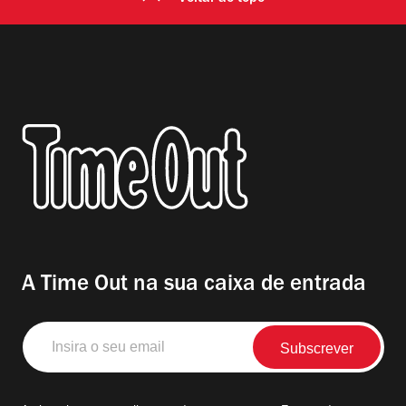
A Time Out na sua caixa de entrada
Insira
o
seu
email