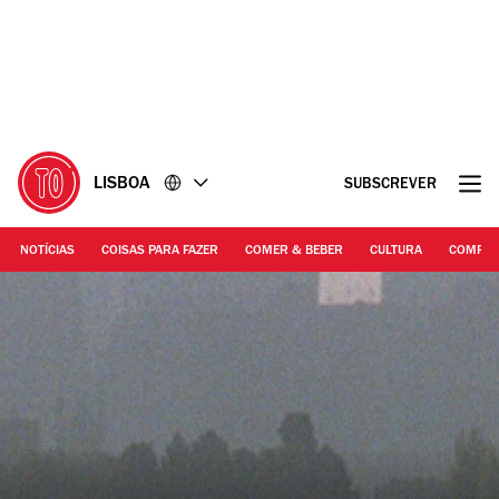
Ir
Ir
para
para
o
o
conteúdo
rodapé
LISBOA
SUBSCREVER
NOTÍCIAS
COISAS PARA FAZER
COMER & BEBER
CULTURA
COMPR