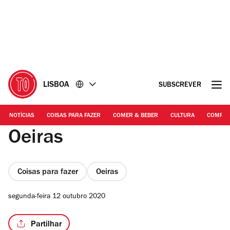
Ir
Ir
para
para
o
o
conteúdo
rodapé
LISBOA
SUBSCREVER
NOTÍCIAS
COISAS PARA FAZER
COMER & BEBER
CULTURA
COMPR
Oeiras
Coisas para fazer
Oeiras
segunda-feira 12 outubro 2020
Partilhar