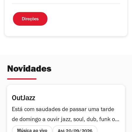
Direções
Novidades
OutJazz
Está com saudades de passar uma tarde
de domingo a ouvir jazz, soul, dub, funk ou
hip-hop? A 20.ª edição do Somersby Out
Música ao vivo
Até 20/09/2026