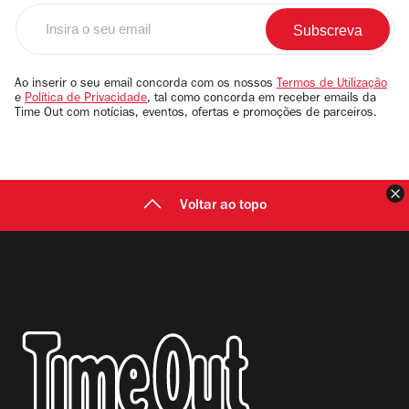
Insira
o
seu
email
Ao inserir o seu email concorda com os nossos
Termos de Utilização
e
Política de Privacidade
, tal como concorda em receber emails da
Time Out com notícias, eventos, ofertas e promoções de parceiros.
F
Voltar ao topo