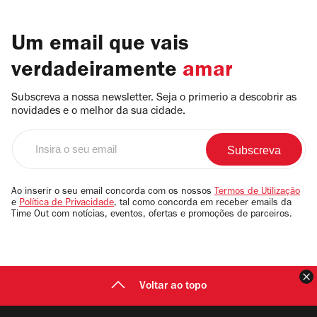
Um email que vais
verdadeiramente
amar
Subscreva a nossa newsletter. Seja o primerio a descobrir as
novidades e o melhor da sua cidade.
Insira
o
seu
email
Ao inserir o seu email concorda com os nossos
Termos de Utilização
e
Política de Privacidade
, tal como concorda em receber emails da
Time Out com notícias, eventos, ofertas e promoções de parceiros.
F
Voltar ao topo