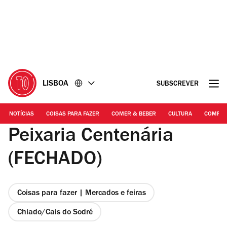
Ir
Ir
para
para
o
o
conteúdo
rodapé
LISBOA
SUBSCREVER
NOTÍCIAS
COISAS PARA FAZER
COMER & BEBER
CULTURA
COMPR
Peixaria Centenária
(FECHADO)
Coisas para fazer | Mercados e feiras
Chiado/Cais do Sodré