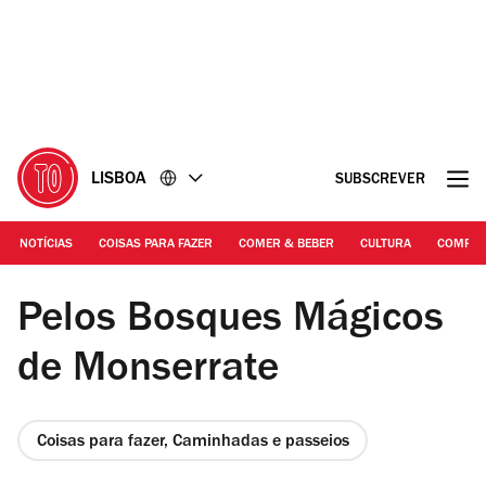
Ir
Ir
para
para
o
o
conteúdo
rodapé
LISBOA
SUBSCREVER
NOTÍCIAS
COISAS PARA FAZER
COMER & BEBER
CULTURA
COMPR
© Luís Duarte/PSML | Parque de Monserrate
Pelos Bosques Mágicos
de Monserrate
Coisas para fazer, Caminhadas e passeios