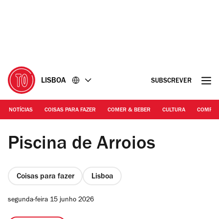
Ir
Ir
para
para
o
o
conteúdo
rodapé
LISBOA
SUBSCREVER
NOTÍCIAS
COISAS PARA FAZER
COMER & BEBER
CULTURA
COMPR
©Time Out | Piscina de Arroios
Piscina de Arroios
Coisas para fazer
Lisboa
segunda-feira 15 junho 2026