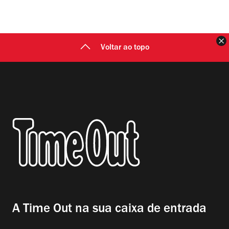
F
Voltar ao topo
A Time Out na sua caixa de entrada