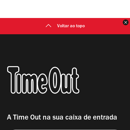
F
Voltar ao topo
A Time Out na sua caixa de entrada