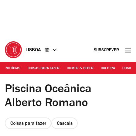
Ir
Ir
para
para
o
o
conteúdo
rodapé
LISBOA
SUBSCREVER
NOTÍCIAS
COISAS PARA FAZER
COMER & BEBER
CULTURA
COMPR
©Orlando Almeida/GI | Piscina Oceânica Alberto Romano
Piscina Oceânica
Alberto Romano
Coisas para fazer
Cascais