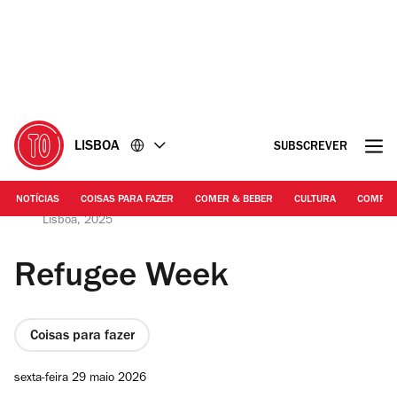
Ir
Ir
para
para
o
o
conteúdo
rodapé
LISBOA
SUBSCREVER
NOTÍCIAS
COISAS PARA FAZER
COMER & BEBER
CULTURA
COMPR
DR | Piquenique comunitário, Jardins do Bombarda,
Lisboa, 2025
Refugee Week
Coisas para fazer
sexta-feira 29 maio 2026