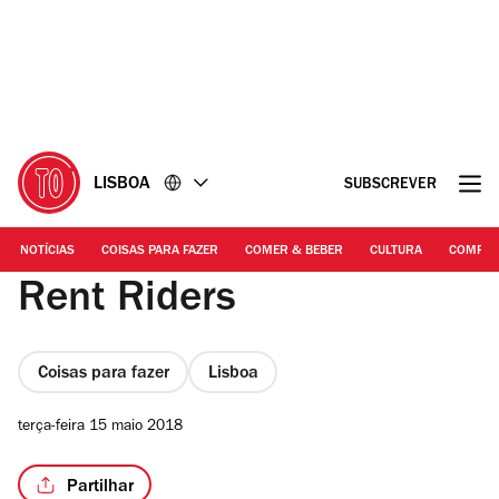
Ir
Ir
para
para
o
o
conteúdo
rodapé
LISBOA
SUBSCREVER
NOTÍCIAS
COISAS PARA FAZER
COMER & BEBER
CULTURA
COMPR
Rent Riders
Coisas para fazer
Lisboa
terça-feira 15 maio 2018
Partilhar