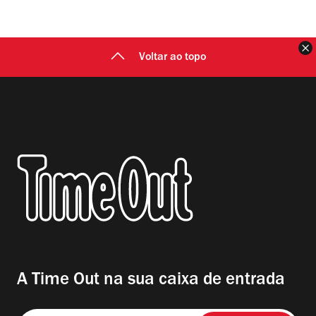
F
Voltar ao topo
A Time Out na sua caixa de entrada