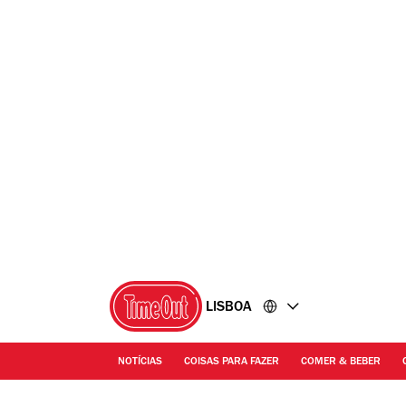
Ir
Ir
para
para
o
o
conteúdo
rodapé
LISBOA
NOTÍCIAS
COISAS PARA FAZER
COMER & BEBER