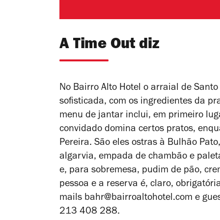
A Time Out diz
No Bairro Alto Hotel o arraial de Sant
sofisticada, com os ingredientes da p
menu de jantar inclui, em primeiro luga
convidado domina certos pratos, enqua
Pereira. São eles ostras à Bulhão Pat
algarvia, empada de chambão e paleta i
e, para sobremesa, pudim de pão, crem
pessoa e a reserva é, claro, obrigatóri
mails
bahr@bairroaltohotel.com
e
gues
213 408 288.