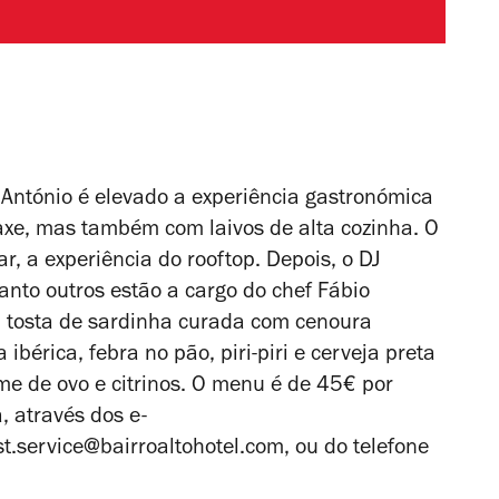
o António é elevado a experiência gastronómica
raxe, mas também com laivos de alta cozinha. O
r, a experiência do rooftop. Depois, o DJ
nto outros estão a cargo do chef Fábio
o, tosta de sardinha curada com cenoura
bérica, febra no pão, piri-piri e cerveja preta
e de ovo e citrinos. O menu é de 45€ por
a, através dos e-
t.service@bairroaltohotel.
com
, ou do telefone