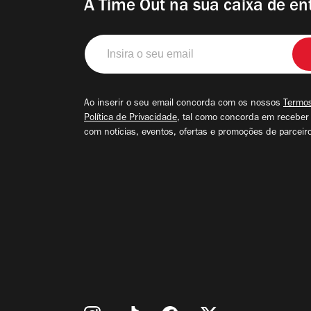
A Time Out na sua caixa de en
Insira
o
seu
email
Ao inserir o seu email concorda com os nossos
Termos
Política de Privacidade
, tal como concorda em receber
com notícias, eventos, ofertas e promoções de parceir