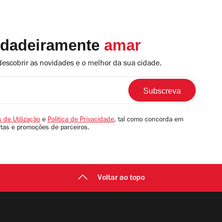
rdadeiramente
amar
descobrir as novidades e o melhor da sua cidade.
 de Utilização
e
Política de Privacidade
, tal como concorda em
rtas e promoções de parceiros.
Voltar ao topo