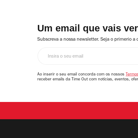
Um email que vais ve
Subscreva a nossa newsletter. Seja o primerio a 
Insira
o
seu
email
Ao inserir o seu email concorda com os nossos
Termos
receber emails da Time Out com notícias, eventos, ofe