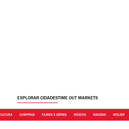
EXPLORAR CIDADES
TIME OUT MARKETS
CULTURA
COMPRAS
FILMES E SÉRIES
MIÚDOS
VIAGENS
ATELIER