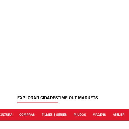
EXPLORAR CIDADES
TIME OUT MARKETS
CULTURA
COMPRAS
FILMES E SÉRIES
MIÚDOS
VIAGENS
ATELIER