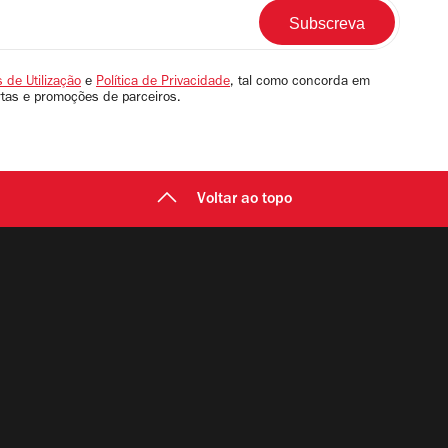
 de Utilização
e
Política de Privacidade
, tal como concorda em
rtas e promoções de parceiros.
Voltar ao topo