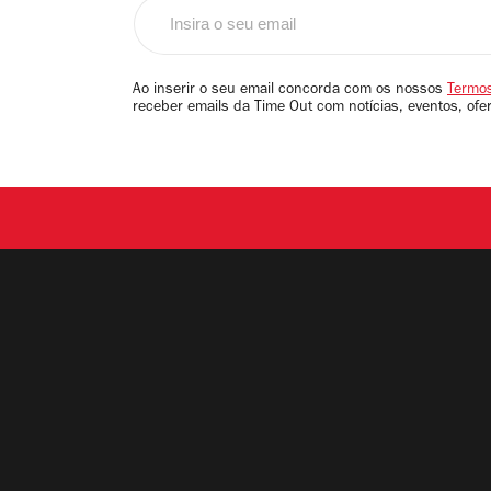
Insira
o
seu
email
Ao inserir o seu email concorda com os nossos
Termos
receber emails da Time Out com notícias, eventos, ofe