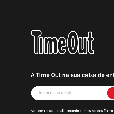
A Time Out na sua caixa de en
Insira
o
seu
email
Ao inserir o seu email concorda com os nossos
Termos