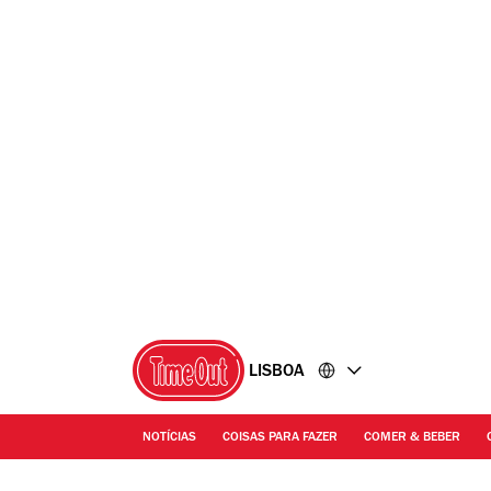
Ir
Ir
para
para
o
o
conteúdo
rodapé
LISBOA
NOTÍCIAS
COISAS PARA FAZER
COMER & BEBER