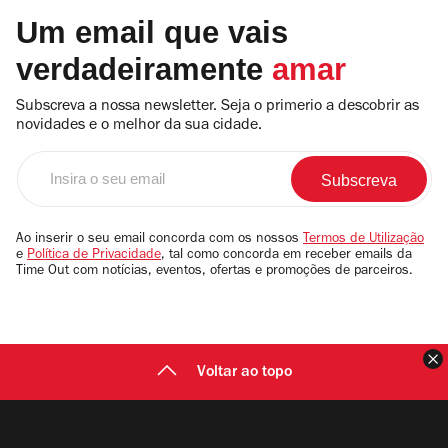
Um email que vais
verdadeiramente
amar
Subscreva a nossa newsletter. Seja o primerio a descobrir as
novidades e o melhor da sua cidade.
Insira
o
seu
email
Ao inserir o seu email concorda com os nossos
Termos de Utilização
e
Política de Privacidade
, tal como concorda em receber emails da
Time Out com notícias, eventos, ofertas e promoções de parceiros.
F
Voltar ao topo