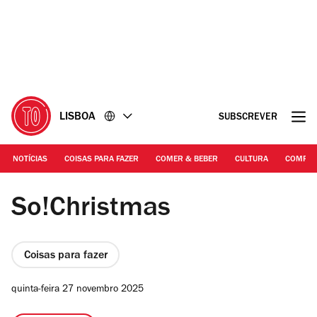
Ir
Ir
para
para
o
o
conteúdo
rodapé
LISBOA
SUBSCREVER
NOTÍCIAS
COISAS PARA FAZER
COMER & BEBER
CULTURA
COMPR
Mercado P’LA ARTE | Prata Riverside Village
So!Christmas
Coisas para fazer
quinta-feira 27 novembro 2025