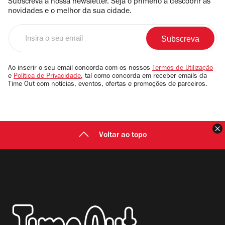
Subscreva a nossa newsletter. Seja o primerio a descobrir as
novidades e o melhor da sua cidade.
Insira
o
seu
email
Ao inserir o seu email concorda com os nossos
Termos de Utilização
e
Política de Privacidade
, tal como concorda em receber emails da
Time Out com notícias, eventos, ofertas e promoções de parceiros.
F
Voltar ao topo