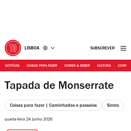
Ir
Ir
para
para
o
o
conteúdo
rodapé
LISBOA
SUBSCREVER
NOTÍCIAS
COISAS PARA FAZER
COMER & BEBER
CULTURA
COMPR
PSML | Tapada de Monserrate
Tapada de Monserrate
Coisas para fazer | Caminhadas e passeios
Sintra
quarta-feira 24 junho 2026