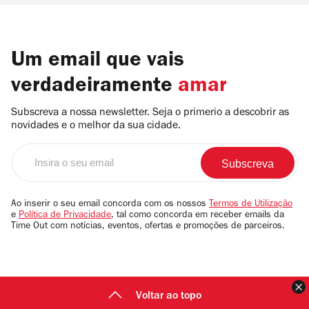
Um email que vais
verdadeiramente
amar
Subscreva a nossa newsletter. Seja o primerio a descobrir as
novidades e o melhor da sua cidade.
Insira
o
seu
email
Ao inserir o seu email concorda com os nossos
Termos de Utilização
e
Política de Privacidade
, tal como concorda em receber emails da
Time Out com notícias, eventos, ofertas e promoções de parceiros.
F
Voltar ao topo