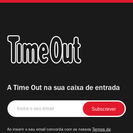
A Time Out na sua caixa de entrada
Insira
o
seu
email
Ao inserir o seu email concorda com os nossos
Termos de