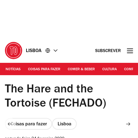
Ir
Ir
para
para
o
o
conteúdo
rodapé
LISBOA
SUBSCREVER
NOTÍCIAS
COISAS PARA FAZER
COMER & BEBER
CULTURA
COMPR
Manuel Manso
The Hare and the
Tortoise (FECHADO)
Coisas para fazer
Lisboa