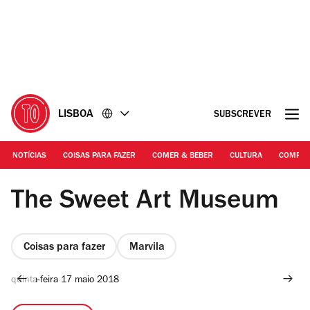
Ir
Ir
para
para
o
o
conteúdo
rodapé
LISBOA
SUBSCREVER
NOTÍCIAS
COISAS PARA FAZER
COMER & BEBER
CULTURA
COMPR
Fotografia: Manuel Manso
The Sweet Art Museum
Coisas para fazer
Marvila
quinta-feira 17 maio 2018