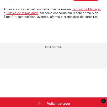
seu
email
Ao inserir o seu email concorda com os nossos
Termos de Utilização
e
Política de Privacidade
, tal como concorda em receber emails da
Time Out com notícias, eventos, ofertas e promoções de parceiros.
PUBLICIDADE
F
Voltar ao topo