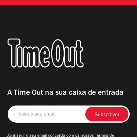
A Time Out na sua caixa de entrada
Insira
o
seu
email
Ao inserir o seu email concorda com os nossos
Termos de