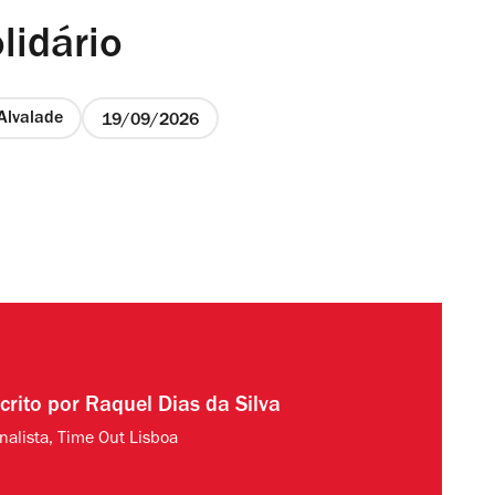
lidário
Alvalade
19/09/2026
crito por
Raquel Dias da Silva
rnalista, Time Out Lisboa