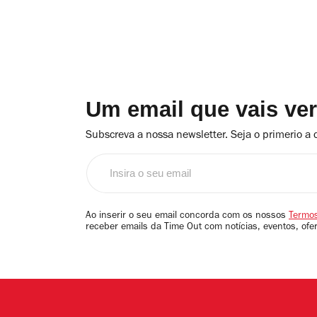
Um email que vais ve
Subscreva a nossa newsletter. Seja o primerio a 
Insira
o
seu
email
Ao inserir o seu email concorda com os nossos
Termos
receber emails da Time Out com notícias, eventos, ofe