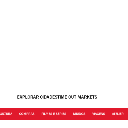
EXPLORAR CIDADES
TIME OUT MARKETS
CULTURA
COMPRAS
FILMES E SÉRIES
MIÚDOS
VIAGENS
ATELIER