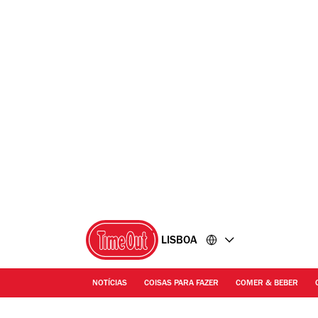
Ir
Ir
para
para
o
o
conteúdo
rodapé
LISBOA
NOTÍCIAS
COISAS PARA FAZER
COMER & BEBER