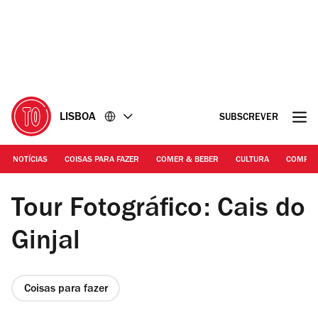
Ir
Ir
para
para
o
o
conteúdo
rodapé
LISBOA
SUBSCREVER
NOTÍCIAS
COISAS PARA FAZER
COMER & BEBER
CULTURA
COMPR
Ginjal Terrasse ©DR
Tour Fotográfico: Cais do
Ginjal
Coisas para fazer