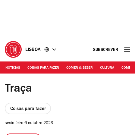
Ir
Ir
para
para
o
o
conteúdo
rodapé
LISBOA
SUBSCREVER
NOTÍCIAS
COISAS PARA FAZER
COMER & BEBER
CULTURA
COMPR
©Vera Marmelo | Noiserv
Traça
Coisas para fazer
sexta-feira 6 outubro 2023