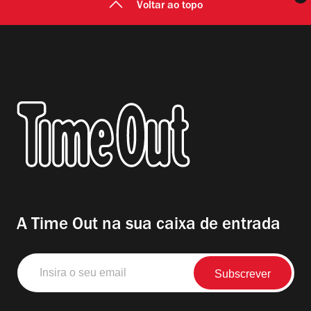
Voltar ao topo
A Time Out na sua caixa de entrada
Insira
o
seu