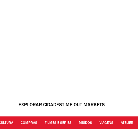
EXPLORAR CIDADES
TIME OUT MARKETS
CULTURA
COMPRAS
FILMES E SÉRIES
MIÚDOS
VIAGENS
ATELIER