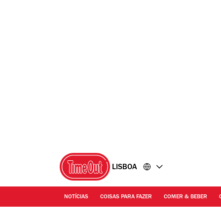
Ir
Ir
para
para
o
o
conteúdo
rodapé
LISBOA
NOTÍCIAS
COISAS PARA FAZER
COMER & BEBER