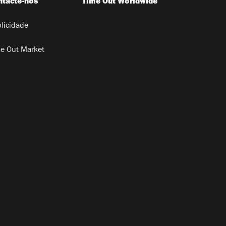
ntacte-nos
Time Out Worldwide
licidade
e Out Market