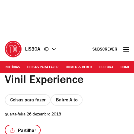
Ir
Ir
para
para
o
o
conteúdo
rodapé
LISBOA
SUBSCREVER
NOTÍCIAS
COISAS PARA FAZER
COMER & BEBER
CULTURA
COMPR
Vinil Experience
Coisas para fazer
Bairro Alto
quarta-feira 26 dezembro 2018
Partilhar