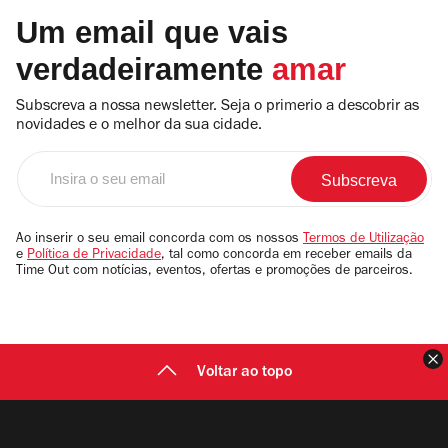
Um email que vais
verdadeiramente
amar
Subscreva a nossa newsletter. Seja o primerio a descobrir as
novidades e o melhor da sua cidade.
Insira
o
seu
email
Ao inserir o seu email concorda com os nossos
Termos de Utilização
e
Política de Privacidade
, tal como concorda em receber emails da
Time Out com notícias, eventos, ofertas e promoções de parceiros.
F
Voltar ao topo