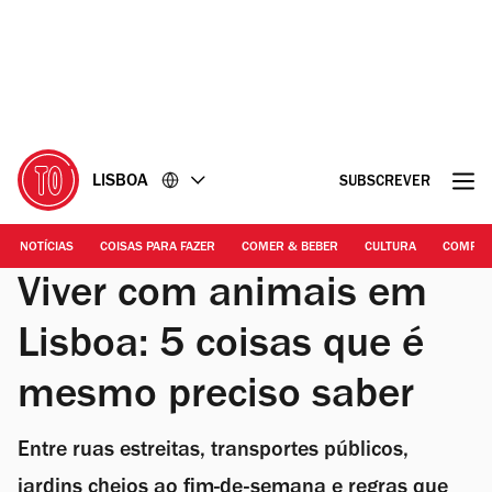
Ir
Ir
para
para
o
o
conteúdo
rodapé
LISBOA
SUBSCREVER
NOTÍCIAS
COISAS PARA FAZER
COMER & BEBER
CULTURA
COMPR
Viver com animais em
Lisboa: 5 coisas que é
mesmo preciso saber
Entre ruas estreitas, transportes públicos,
jardins cheios ao fim-de-semana e regras que