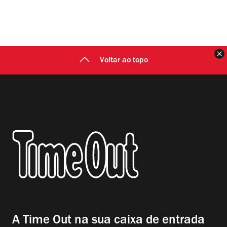
F
Voltar ao topo
A Time Out na sua caixa de entrada