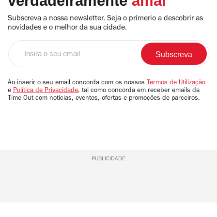
verdadeiramente
amar
Subscreva a nossa newsletter. Seja o primerio a descobrir as
novidades e o melhor da sua cidade.
Insira
o
seu
email
Ao inserir o seu email concorda com os nossos
Termos de Utilização
e
Política de Privacidade
, tal como concorda em receber emails da
Time Out com notícias, eventos, ofertas e promoções de parceiros.
PUBLICIDADE