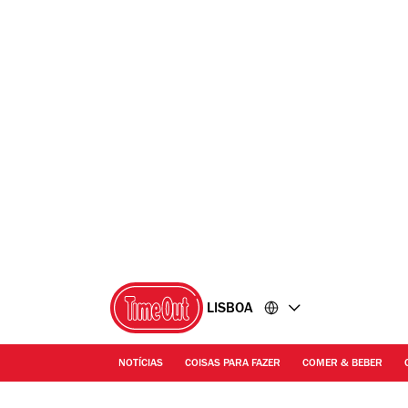
Ir
Ir
para
para
o
o
conteúdo
rodapé
LISBOA
NOTÍCIAS
COISAS PARA FAZER
COMER & BEBER