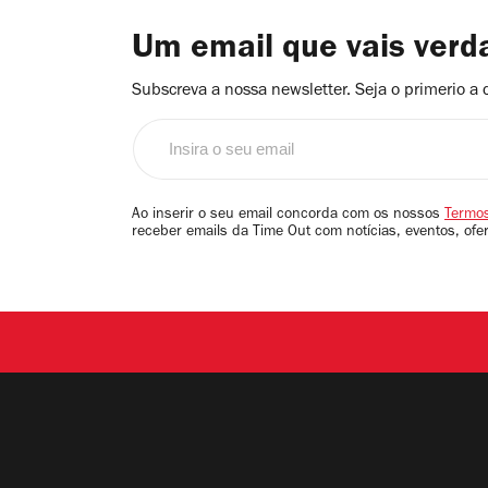
Um email que vais ver
Subscreva a nossa newsletter. Seja o primerio a 
Insira
o
seu
email
Ao inserir o seu email concorda com os nossos
Termos
receber emails da Time Out com notícias, eventos, ofe