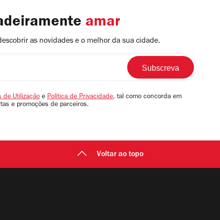
dadeiramente
amar
descobrir as novidades e o melhor da sua cidade.
 de Utilização
e
Política de Privacidade
, tal como concorda em
rtas e promoções de parceiros.
Voltar ao topo