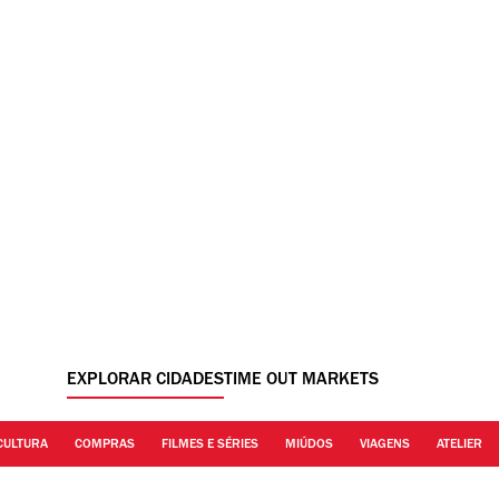
EXPLORAR CIDADES
TIME OUT MARKETS
CULTURA
COMPRAS
FILMES E SÉRIES
MIÚDOS
VIAGENS
ATELIER