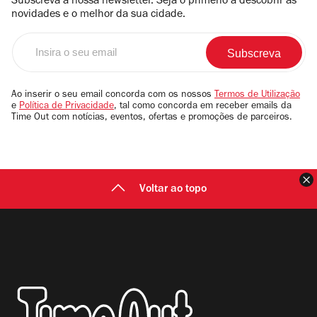
Subscreva a nossa newsletter. Seja o primerio a descobrir as
novidades e o melhor da sua cidade.
Insira
o
seu
email
Ao inserir o seu email concorda com os nossos
Termos de Utilização
e
Política de Privacidade
, tal como concorda em receber emails da
Time Out com notícias, eventos, ofertas e promoções de parceiros.
F
Voltar ao topo