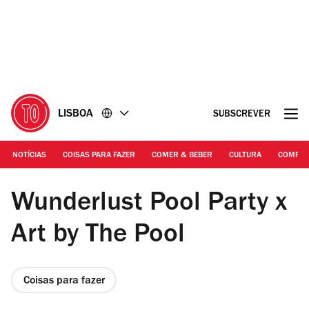
Ir
Ir
para
para
o
o
conteúdo
rodapé
LISBOA
SUBSCREVER
NOTÍCIAS
COISAS PARA FAZER
COMER & BEBER
CULTURA
COMPR
DR | Quinta Mira Rio
Wunderlust Pool Party x
Art by The Pool
Coisas para fazer