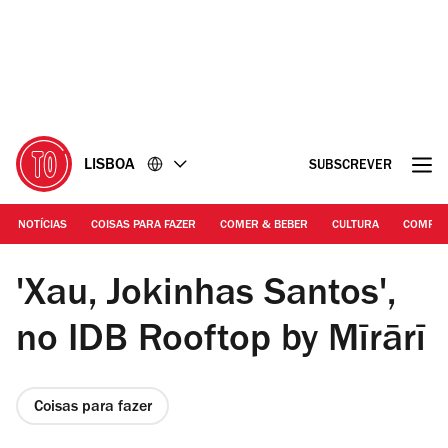
Ir
Ir
para
para
o
o
conteúdo
rodapé
LISBOA
SUBSCREVER
NOTÍCIAS
COISAS PARA FAZER
COMER & BEBER
CULTURA
COMPR
DR | IDB Rooftop by Mīrārī
'Xau, Jokinhas Santos',
no IDB Rooftop by Mīrārī
Coisas para fazer