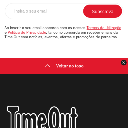
Insira
o
seu
email
Ao inserir o seu email concorda com os nossos
Termos de Utilização
e
Política de Privacidade
, tal como concorda em receber emails da
Time Out com notícias, eventos, ofertas e promoções de parceiros.
F
Voltar ao topo