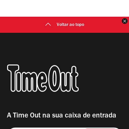
F
Voltar ao topo
A Time Out na sua caixa de entrada