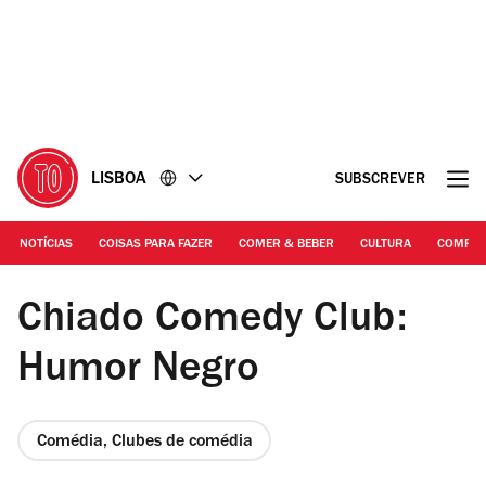
Ir
Ir
para
para
o
o
conteúdo
rodapé
LISBOA
SUBSCREVER
NOTÍCIAS
COISAS PARA FAZER
COMER & BEBER
CULTURA
COMPR
Chiado Comedy Club
Chiado Comedy Club:
Humor Negro
Comédia, Clubes de comédia