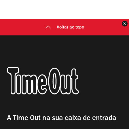
F
Voltar ao topo
A Time Out na sua caixa de entrada