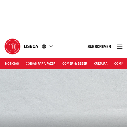
Ir
Ir
para
para
o
o
conteúdo
rodapé
LISBOA
SUBSCREVER
NOTÍCIAS
COISAS PARA FAZER
COMER & BEBER
CULTURA
COMPR