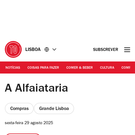
Ir
Ir
para
para
o
o
conteúdo
rodapé
LISBOA
SUBSCREVER
NOTÍCIAS
COISAS PARA FAZER
COMER & BEBER
CULTURA
COMPR
Rita Chantre | A Alfaiataria
A Alfaiataria
Compras
Grande Lisboa
sexta-feira 29 agosto 2025