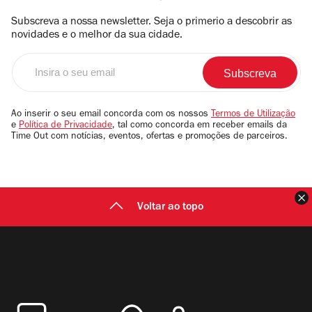
Subscreva a nossa newsletter. Seja o primerio a descobrir as
novidades e o melhor da sua cidade.
Insira
o
seu
email
Ao inserir o seu email concorda com os nossos
Termos de Utilização
e
Política de Privacidade
, tal como concorda em receber emails da
Time Out com notícias, eventos, ofertas e promoções de parceiros.
F
Voltar ao topo