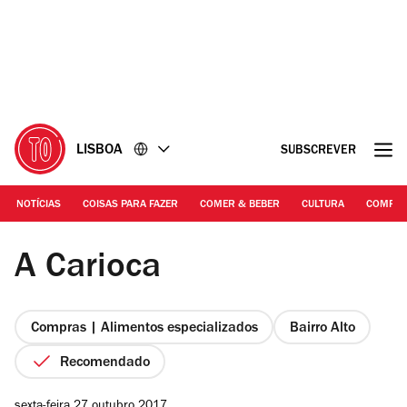
Ir
Ir
para
para
o
o
conteúdo
rodapé
LISBOA
SUBSCREVER
NOTÍCIAS
COISAS PARA FAZER
COMER & BEBER
CULTURA
COMPR
©Sergio Calleja
A Carioca
Compras | Alimentos especializados
Bairro Alto
Recomendado