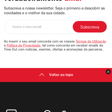
Subscreva a nossa newsletter. Seja o primerio a descobrir as
novidades e o melhor da sua cidade.
Insira
o
seu
email
Ao inserir o seu email concorda com os nossos
Termos de Utilização
e
Política de Privacidade
, tal como concorda em receber emails da
Time Out com notícias, eventos, ofertas e promoções de parceiros.
F
Voltar ao topo