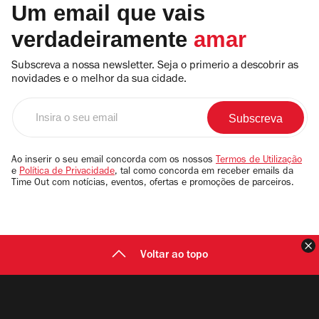
Um email que vais
verdadeiramente
amar
Subscreva a nossa newsletter. Seja o primerio a descobrir as
novidades e o melhor da sua cidade.
Insira
o
seu
email
Ao inserir o seu email concorda com os nossos
Termos de Utilização
e
Política de Privacidade
, tal como concorda em receber emails da
Time Out com notícias, eventos, ofertas e promoções de parceiros.
F
Voltar ao topo