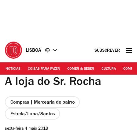
Ir
Ir
para
para
o
o
conteúdo
rodapé
LISBOA
SUBSCREVER
NOTÍCIAS
COISAS PARA FAZER
COMER & BEBER
CULTURA
COMPR
A loja do Sr. Rocha
Compras | Mercearia de bairro
Estrela/Lapa/Santos
sexta-feira 4 maio 2018