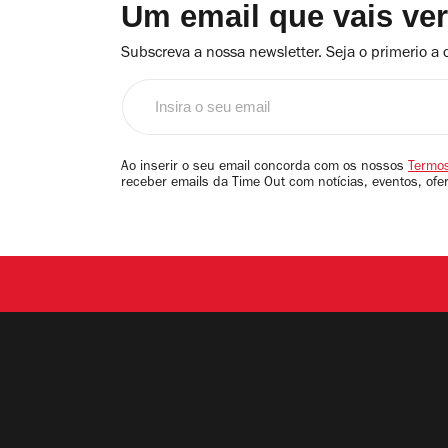
Um email que vais ve
Subscreva a nossa newsletter. Seja o primerio a 
Insira
o
seu
email
Ao inserir o seu email concorda com os nossos
Termos
receber emails da Time Out com notícias, eventos, ofe