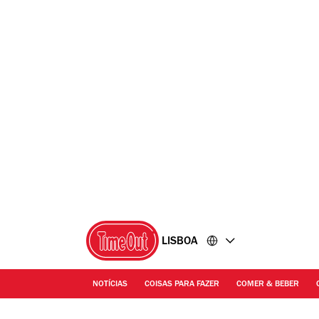
Ir
Ir
para
para
o
o
conteúdo
rodapé
LISBOA
NOTÍCIAS
COISAS PARA FAZER
COMER & BEBER