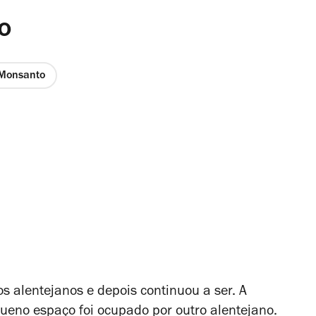
o
Monsanto
 alentejanos e depois continuou a ser. A
queno espaço foi ocupado por outro alentejano.