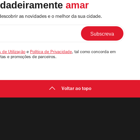
rdadeiramente
amar
descobrir as novidades e o melhor da sua cidade.
 de Utilização
e
Política de Privacidade
, tal como concorda em
rtas e promoções de parceiros.
Voltar ao topo