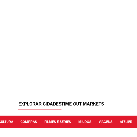
EXPLORAR CIDADES
TIME OUT MARKETS
CULTURA
COMPRAS
FILMES E SÉRIES
MIÚDOS
VIAGENS
ATELIER