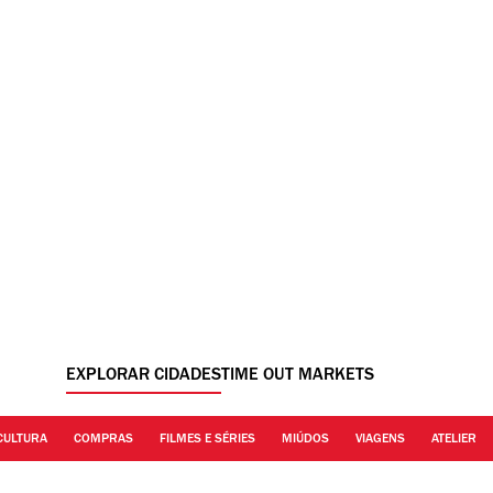
EXPLORAR CIDADES
TIME OUT MARKETS
CULTURA
COMPRAS
FILMES E SÉRIES
MIÚDOS
VIAGENS
ATELIER