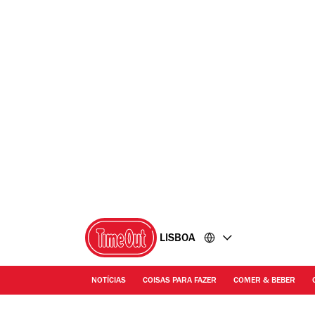
Ir
Ir
para
para
o
o
conteúdo
rodapé
LISBOA
NOTÍCIAS
COISAS PARA FAZER
COMER & BEBER