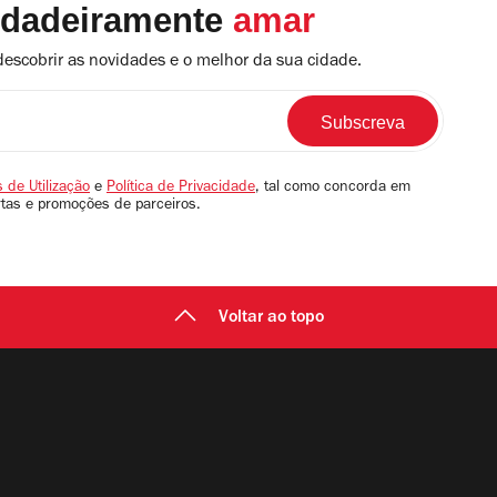
rdadeiramente
amar
descobrir as novidades e o melhor da sua cidade.
 de Utilização
e
Política de Privacidade
, tal como concorda em
rtas e promoções de parceiros.
Voltar ao topo