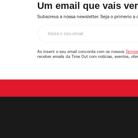
Um email que vais ve
Subscreva a nossa newsletter. Seja o primerio a 
Insira
o
seu
email
Ao inserir o seu email concorda com os nossos
Termos
receber emails da Time Out com notícias, eventos, ofe