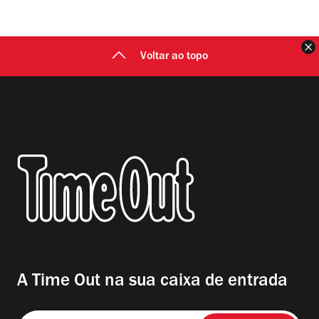
F
Voltar ao topo
A Time Out na sua caixa de entrada
Insira