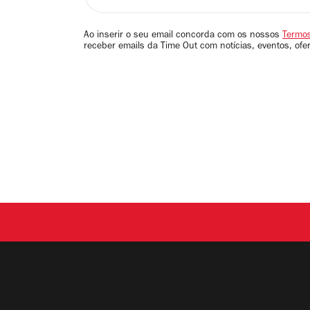
seu
email
Ao inserir o seu email concorda com os nossos
Termos
receber emails da Time Out com notícias, eventos, ofe