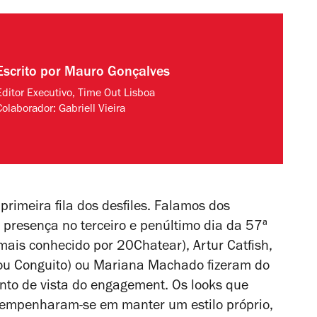
Escrito por
Mauro Gonçalves
Editor Executivo, Time Out Lisboa
Colaborador:
Gabriell Vieira
rimeira fila dos desfiles. Falamos dos
 presença no terceiro e penúltimo dia da 57ª
ais conhecido por 20Chatear), Artur Catfish,
 (ou Conguito) ou Mariana Machado fizeram do
nto de vista do
engagement
. Os looks que
 empenharam-se em manter um estilo próprio,