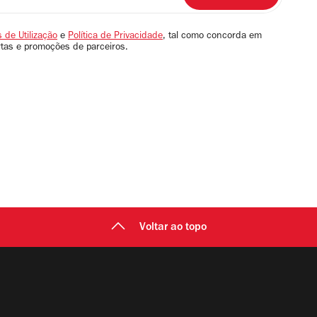
 de Utilização
e
Política de Privacidade
, tal como concorda em
rtas e promoções de parceiros.
Voltar ao topo