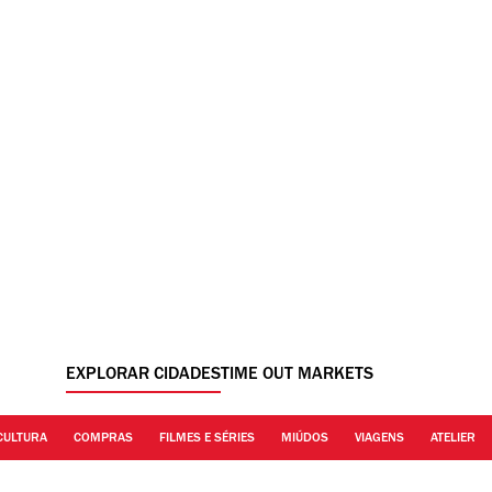
EXPLORAR CIDADES
TIME OUT MARKETS
CULTURA
COMPRAS
FILMES E SÉRIES
MIÚDOS
VIAGENS
ATELIER