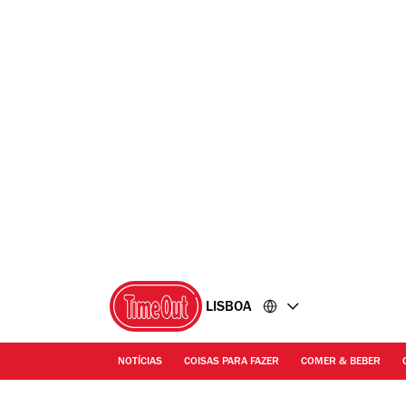
Ir
Ir
para
para
o
o
conteúdo
rodapé
LISBOA
NOTÍCIAS
COISAS PARA FAZER
COMER & BEBER