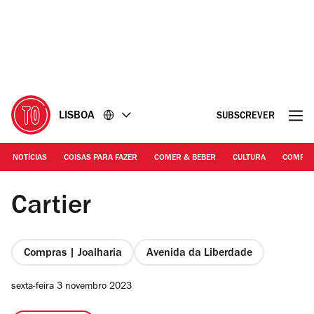
Ir
Ir
para
para
o
o
conteúdo
rodapé
LISBOA
SUBSCREVER
NOTÍCIAS
COISAS PARA FAZER
COMER & BEBER
CULTURA
COMPR
DR
Cartier
Compras | Joalharia
Avenida da Liberdade
sexta-feira 3 novembro 2023