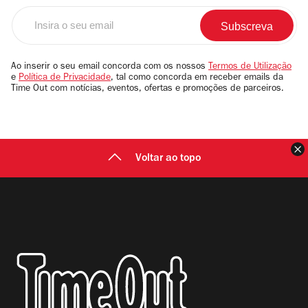
Insira
o
seu
email
Ao inserir o seu email concorda com os nossos
Termos de Utilização
e
Política de Privacidade
, tal como concorda em receber emails da
Time Out com notícias, eventos, ofertas e promoções de parceiros.
F
Voltar ao topo