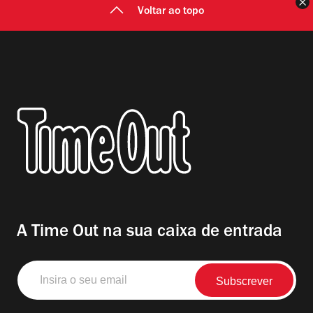
F
Voltar ao topo
A Time Out na sua caixa de entrada
Insira
o
seu