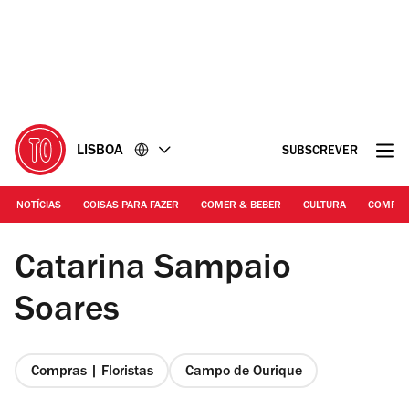
Ir
Ir
para
para
o
o
conteúdo
rodapé
LISBOA
SUBSCREVER
NOTÍCIAS
COISAS PARA FAZER
COMER & BEBER
CULTURA
COMPR
DR
Catarina Sampaio
Soares
Compras | Floristas
Campo de Ourique