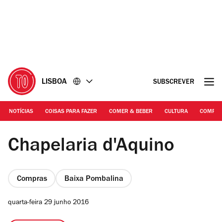
Ir
Ir
para
para
o
o
conteúdo
rodapé
LISBOA
SUBSCREVER
NOTÍCIAS
COISAS PARA FAZER
COMER & BEBER
CULTURA
COMPR
© Ana Luzia
Chapelaria d'Aquino
Compras
Baixa Pombalina
quarta-feira 29 junho 2016