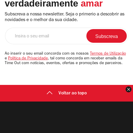
verdadeiramente
amar
Subscreva a nossa newsletter. Seja o primerio a descobrir as
novidades e o melhor da sua cidade.
Insira
o
seu
email
Ao inserir o seu email concorda com os nossos
Termos de Utilização
e
Política de Privacidade
, tal como concorda em receber emails da
Time Out com notícias, eventos, ofertas e promoções de parceiros.
F
Voltar ao topo