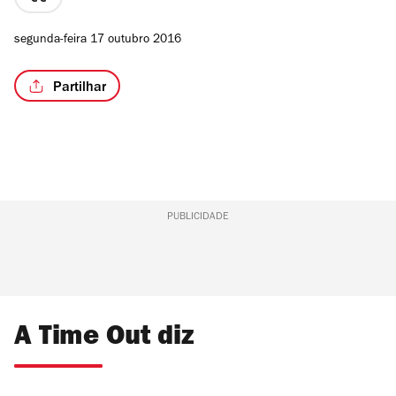
preço
2
segunda-feira 17 outubro 2016
de
4
Partilhar
PUBLICIDADE
A Time Out diz