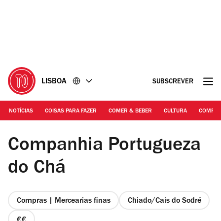
Ir
Ir
para
para
o
o
conteúdo
rodapé
LISBOA
SUBSCREVER
NOTÍCIAS
COISAS PARA FAZER
COMER & BEBER
CULTURA
COMPR
© DR
Companhia Portugueza
do Chá
Compras | Mercearias finas
Chiado/Cais do Sodré