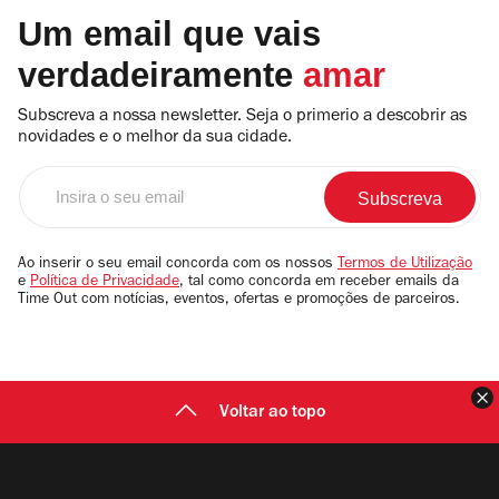
Um email que vais
verdadeiramente
amar
Subscreva a nossa newsletter. Seja o primerio a descobrir as
novidades e o melhor da sua cidade.
Insira
o
seu
email
Ao inserir o seu email concorda com os nossos
Termos de Utilização
e
Política de Privacidade
, tal como concorda em receber emails da
Time Out com notícias, eventos, ofertas e promoções de parceiros.
F
Voltar ao topo