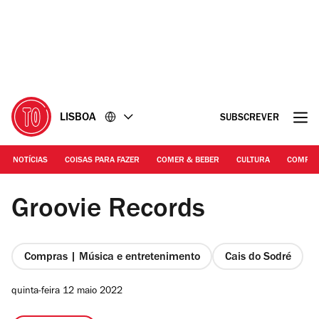
Ir
Ir
para
para
o
o
conteúdo
rodapé
LISBOA
SUBSCREVER
NOTÍCIAS
COISAS PARA FAZER
COMER & BEBER
CULTURA
COMPR
Duarte Drago | Groovie Records
Groovie Records
Compras | Música e entretenimento
Cais do Sodré
quinta-feira 12 maio 2022