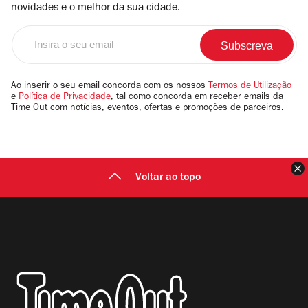
novidades e o melhor da sua cidade.
Insira
o
seu
email
Ao inserir o seu email concorda com os nossos
Termos de Utilização
e
Política de Privacidade
, tal como concorda em receber emails da
Time Out com notícias, eventos, ofertas e promoções de parceiros.
F
Voltar ao topo