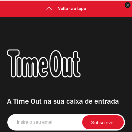
F
Voltar ao topo
A Time Out na sua caixa de entrada
Insira
o
seu