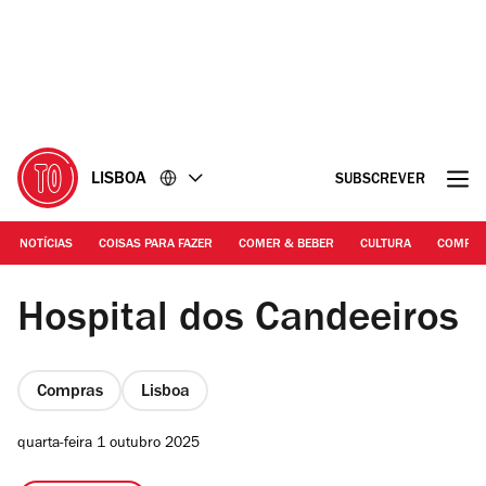
Ir
Ir
para
para
o
o
conteúdo
rodapé
LISBOA
SUBSCREVER
NOTÍCIAS
COISAS PARA FAZER
COMER & BEBER
CULTURA
COMPR
RITA CHANTRE | Messias e Maria Eugénia Rola
Hospital dos Candeeiros
Compras
Lisboa
quarta-feira 1 outubro 2025