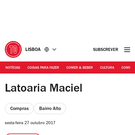
Ir
Ir
para
para
o
o
conteúdo
rodapé
LISBOA
SUBSCREVER
NOTÍCIAS
COISAS PARA FAZER
COMER & BEBER
CULTURA
COMPR
Fotografia: Arlindo Camacho | Latoaria Maciel
Latoaria Maciel
Compras
Bairro Alto
sexta-feira 27 outubro 2017