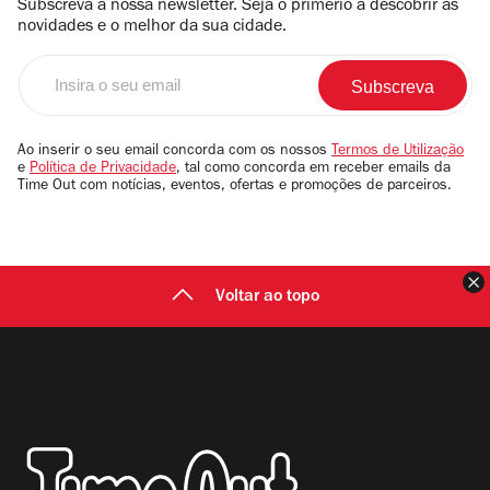
Subscreva a nossa newsletter. Seja o primerio a descobrir as
novidades e o melhor da sua cidade.
Insira
o
seu
email
Ao inserir o seu email concorda com os nossos
Termos de Utilização
e
Política de Privacidade
, tal como concorda em receber emails da
Time Out com notícias, eventos, ofertas e promoções de parceiros.
F
Voltar ao topo