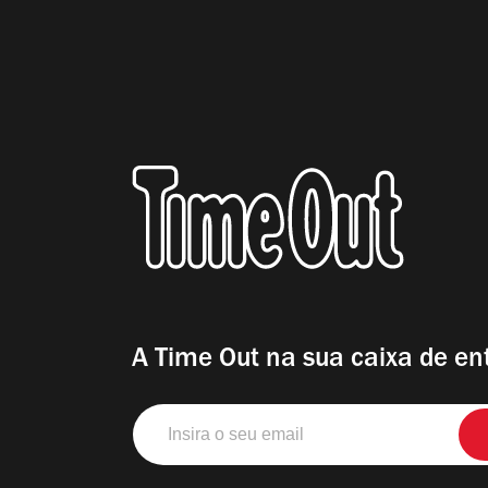
A Time Out na sua caixa de en
Insira
o
seu