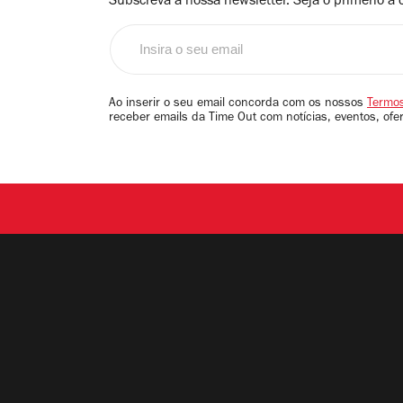
Subscreva a nossa newsletter. Seja o primerio a 
Insira
o
seu
email
Ao inserir o seu email concorda com os nossos
Termos
receber emails da Time Out com notícias, eventos, ofe