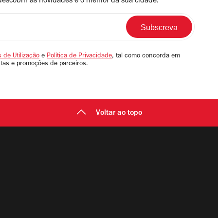
descobrir as novidades e o melhor da sua cidade.
 de Utilização
e
Política de Privacidade
, tal como concorda em
rtas e promoções de parceiros.
Voltar ao topo