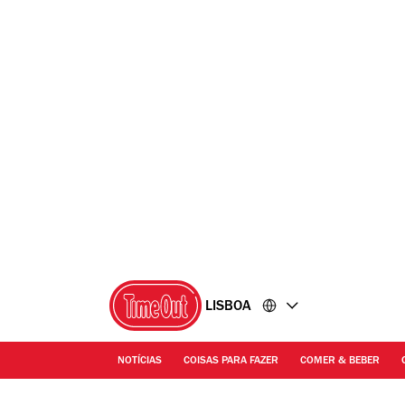
Ir
Ir
para
para
o
o
conteúdo
rodapé
LISBOA
NOTÍCIAS
COISAS PARA FAZER
COMER & BEBER