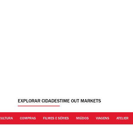
EXPLORAR CIDADES
TIME OUT MARKETS
CULTURA
COMPRAS
FILMES E SÉRIES
MIÚDOS
VIAGENS
ATELIER